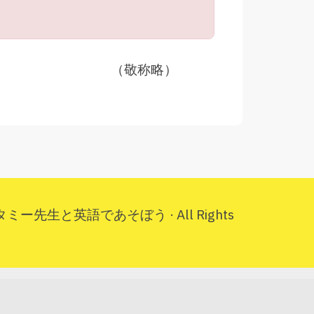
略）
omTタミー先生と英語であそぼう · All Rights