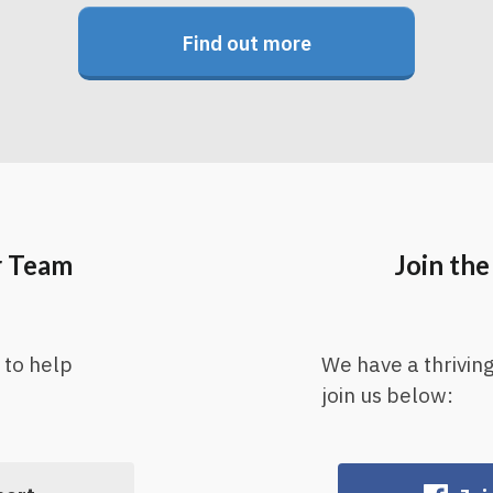
Find out more
r Team
Join th
 to help
We have a thrivi
join us below: