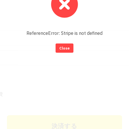
ReferenceError: Stripe is not defined
Close
費
決済する