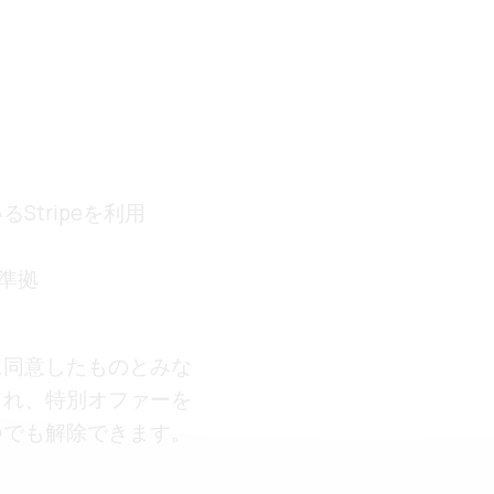
tripeを利用
に準拠
に同意したものとみな
され、特別オファーを
つでも解除できます。