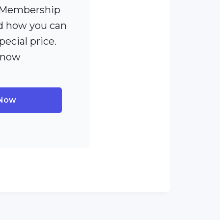
 [Membership
 how you can
pecial price.
 now
 Now