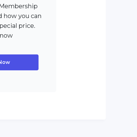
 [Membership
 how you can
pecial price.
 now
 Now