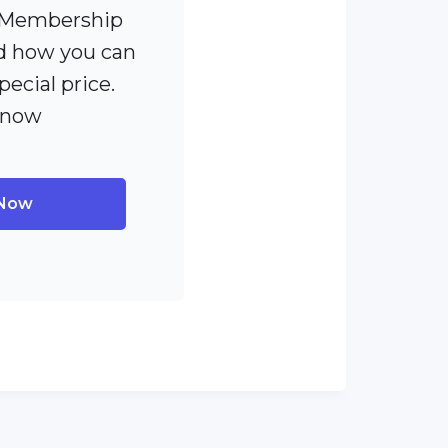
 [Membership
 how you can
pecial price.
 now
 Now