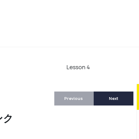
Lesson
4
Previous
Next
ンク